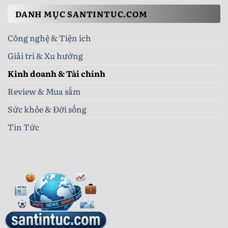
24h
Biến:
Mua
Nên
DANH MỤC SANTINTUC.COM
Máy
Chọn
Giặt
Loại
Cũ
Nào?
Công nghệ & Tiện ích
Chuẩn
Không
Lo
Giải trí & Xu hướng
Hỏng
Hóc
Kinh doanh & Tài chính
Review & Mua sắm
Sức khỏe & Đời sống
Tin Tức