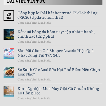
BÀI VIẾT TIN TỨC
Tổng hợp lời bài hát hot trend TikTok tháng
20
6/2026 (Update mới nhất)
Th6
Chức năng bình luận bị tắt
ở
Tổng
hợp
Kết quả bóng đá hôm nay: cập nhật nhanh,
lời
chính xác từng phút
bài
hát
Chức năng bình luận bị tắt
ở
hot
Kết
trend
quả
Săn Mã Giảm Giá Shopee Lazada Hiệu Quả
TikTok
bóng
Nhất Cùng Tin Tức 24h
tháng
đá
6/2026
hôm
Chức năng bình luận bị tắt
ở
(Update
nay:
Săn
mới
cập
Mã
So Sánh Các Loại Sữa Hạt Phổ Biến: Nên Chọn
nhất)
nhật
Giảm
Loại Nào?
nhanh,
Giá
chính
Shopee
Chức năng bình luận bị tắt
ở
xác
Lazada
So
từng
Hiệu
Sánh
Kinh Nghiệm Mua Máy Giặt Cũ Chuẩn Không
phút
Quả
Các
Lo Hỏng Hóc
Nhất
Loại
Cùng
Sữa
Chức năng bình luận bị tắt
ở
Tin
Hạt
Kinh
Tức
Phổ
Nghiệm