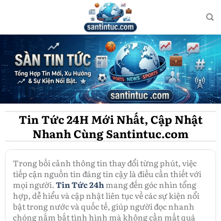
Bỏ
qua
nội
dung
Tin Tức 24H Mới Nhất, Cập Nhật
Nhanh Cùng Santintuc.com
Trong bối cảnh thông tin thay đổi từng phút, việc
tiếp cận nguồn tin đáng tin cậy là điều cần thiết với
mọi người.
Tin Tức 24h
mang đến góc nhìn tổng
hợp, dễ hiểu và cập nhật liên tục về các sự kiện nổi
bật trong nước và quốc tế, giúp người đọc nhanh
chóng nắm bắt tình hình mà không cần mất quá