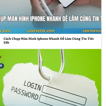
Cách Chụp Màn Hình Iphone Nhanh Dễ Làm Cùng Tin
Tức 24h
Cách Chụp Màn Hình Iphone Nhanh Dễ Làm Cùng Tin Tức
24h
Phân tích đa chiều sự kiện
Phân tích chuyên sâu
Những bài phân tích chuyên sâu giúp bóc tách từng
lớp thông tin và làm rõ bản chất vấn đề. Tin Tức 24h
cung cấp các góc nhìn chi tiết, từ dữ liệu thực tế đến
nhận định chiến lược, giúp người đọc không chỉ biết
mà còn hiểu sâu về các sự kiện đang diễn ra.
Nhận định từ chuyên gia
Ý kiến từ các chuyên gia luôn mang lại giá trị tham