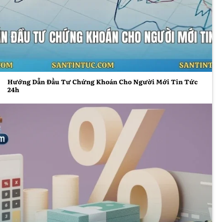
thể hiểu rõ những chủ đề đang chi phối sự chú ý
trên không gian truyền thông.
Hướng Dẫn Đầu Tư Chứng Khoán Cho Người Mới Tin
Tức 24hHướng Dẫn Đầu Tư Chứng Khoán Cho Người
Mới Tin Tức 24h
Hướng Dẫn Đầu Tư Chứng Khoán Cho Người Mới Tin Tức
24h
Xu hướng thông tin đang lan tỏa
Chủ đề được tìm kiếm nhiều
Những chủ đề được quan tâm thường phản ánh
nhu cầu thông tin thực tế của xã hội. Tin Tức 24h
liên tục cập nhật các nội dung được tìm kiếm nhiều,
từ chính trị, kinh tế đến
giải trí & xu hướng
, giúp
người đọc dễ dàng tiếp cận các chủ đề đang tạo sức