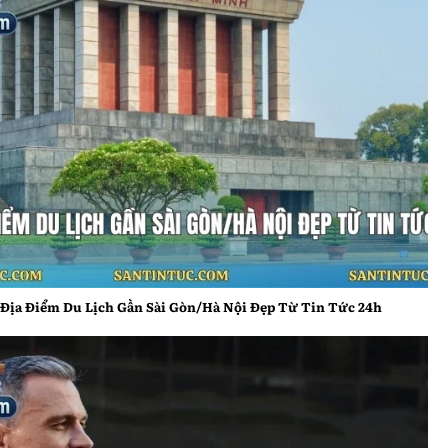
Tin nhanh chọn lọc mỗi ngày
Tổng hợp nhanh trong ngày
Địa Điểm Du Lịch Gần Sài Gòn/Hà Nội Đẹp Từ Tin Tức
Những bản tin tổng hợp giúp tiết kiệm thời gian mà
24h
vẫn đảm bảo cập nhật đầy đủ thông tin quan trọng.
Tin Tức 24h chọn lọc các sự kiện nổi bật trong ngày,
Địa Điểm Du Lịch Gần Sài Gòn/Hà Nội Đẹp Từ Tin Tức 24h
sắp xếp theo mức độ ảnh hưởng để người đọc dễ
dàng theo dõi và nắm bắt bức tranh chung của xã
hội.
Điểm tin đáng chú ý
Một số thông tin nổi bật thường mang tính đại diện